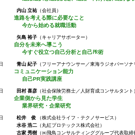
日
内山 立祐
（会社員）
進路を考える際に必要なこと
今から始める就職活動
日
矢島 裕子
（キャリアサポーター）
自分を未来へ導こう
今すぐ役立つ自己分析と自己㏚術
日
青山 紀子
（フリーアナウンサー／東海ラジオパーソナ
コミュニケーション能力
自己PR実践講座
日
田村 喜彦
（社会保険労務士／人財育成コンサルタント
企業側から見た学生
業界研究・企業研究
日
松井 俊
（株式会社ライフ・テクノサービス）
水谷 浩二
（丸紅プロテックス株式会社）
古家 秀樹
（㈱飛鳥コンサルティンググループ代表取締