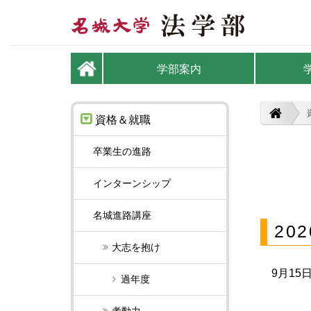
学部案内
資格＆就職
卒業生の進路
インターンシップ
名城進路講座
20
大志を抱け
9月15
過年度