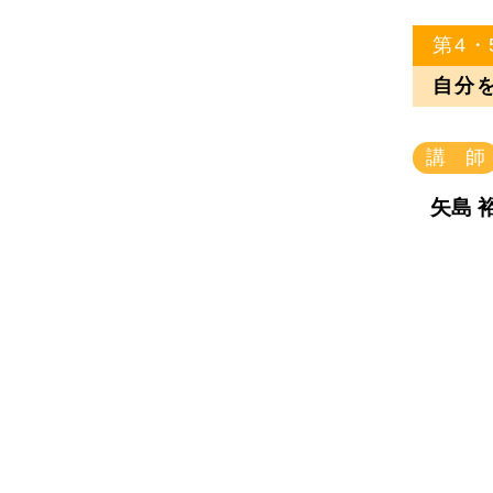
第4・
自分
講 師
矢島 