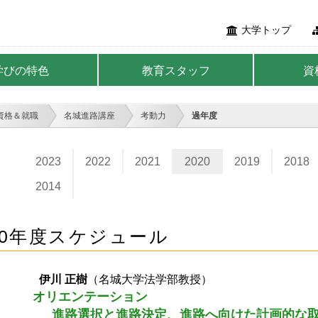
大学トップ
学びの特色
教育スタッフ
資
資格＆就職
名城進路講座
考動力
過年度
2023
2022
2021
2020
2019
2018
2014
20年度スケジュール
日
伊川 正樹
（名城大学法学部教授）
オリエンテーション
進路選択と進路決定、進路へ向けた計画的な