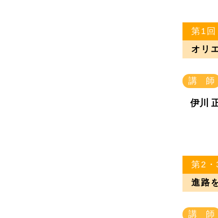
第1回
オリ
講 師
伊川 
第2・
進路
講 師