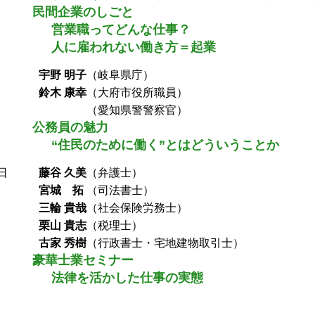
民間企業のしごと
営業職ってどんな仕事？
人に雇われない働き方＝起業
日
宇野 明子
（岐阜県庁）
鈴木 康幸
（大府市役所職員）
＿＿ ＿＿
（愛知県警警察官）
公務員の魅力
“住民のために働く”とはどういうことか
日
藤谷 久美
（弁護士）
宮城 拓
（司法書士）
三輪 貴哉
（社会保険労務士）
栗山 貴志
（税理士）
古家 秀樹
（行政書士・宅地建物取引士）
豪華士業セミナー
法律を活かした仕事の実態