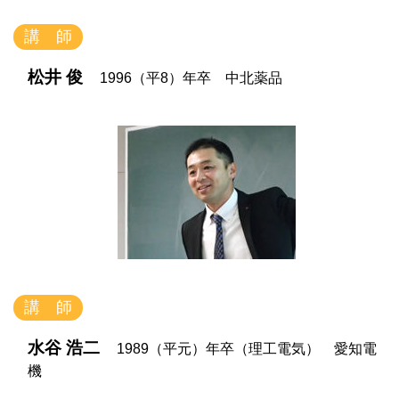
講 師
松井 俊
1996（平8）年卒 中北薬品
講 師
水谷 浩二
1989（平元）年卒（理工電気） 愛知電
機