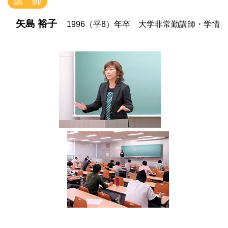
講 師
矢島 裕子
1996（平8）年卒 大学非常勤講師・学情