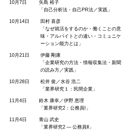
10月7日
矢島 裕子
「自己分析法・自己PR法／実践」
10月14日
田村 喜彦
「なぜ就活をするのか・働くことの意
味・アルバイトとの違い・コミュニケ
ーション能力とは」
10月21日
伊藤 剛康
「企業研究の方法・情報収集法・新聞
の読み方／実践」
10月28日
松井 俊／水谷 浩二
「業界研究１：民間企業」
11月4日
鈴木 康幸／伊野 恵理
「業界研究2：公務員Ⅰ」
11月4日
青山 武史
「業界研究2 ― 公務員Ⅱ」