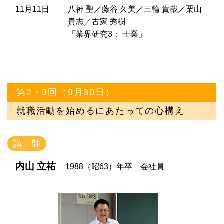
11月11日
八神 聖／藤谷 久美／三輪 貴哉／栗山
貴志／古家 秀樹
「業界研究3： 士業」
第2・3回（9月30日）
就職活動を始めるにあたっての心構え
講 師
内山 立祐
1988（昭63）年卒 会社員