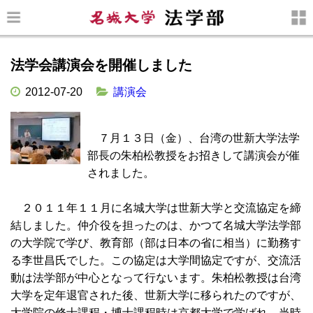
法学会講演会を開催しました
2012-07-20
講演会
７月１３日（金）、台湾の世新大学法学
部長の朱柏松教授をお招きして講演会が催
されました。
２０１１年１１月に名城大学は世新大学と交流協定を締
結しました。仲介役を担ったのは、かつて名城大学法学部
の大学院で学び、教育部（部は日本の省に相当）に勤務す
る李世昌氏でした。この協定は大学間協定ですが、交流活
動は法学部が中心となって行ないます。朱柏松教授は台湾
大学を定年退官された後、世新大学に移られたのですが、
大学院の修士課程・博士課程時は京都大学で学ばれ、当時