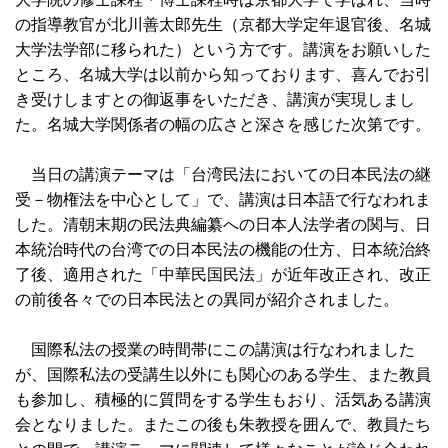
の指導教官が北川善太郎先生（京都大学定年退官後、名城
大学法学部に移られた）という方です。講演をお願いした
ところ、名城大学は以前から知っております、喜んでお引
き受けしますとの御返事をいただき、講演が実現しまし
た。名城大学関係者の幅の広さと深さを感じた次第です。
当日の講演テーマは「台湾民法においての日本民法の継
受－物権法を中心として」で、講演は日本語で行なわれま
した。清朝末期の民法典編纂への日本人法学者の関与、日
本統治時代の台湾での日本民法の機能の仕方、日本統治終
了後、適用された「中華民国民法」が近年改正され、改正
の前後各々での日本民法との異同が紹介されました。
国際私法の授業の時間帯にこの講演は行なわれました
が、国際私法の受講生以外にも関心のある学生、また教員
も参加し、積極的に質問をする学生もおり、活気ある講演
会となりました。またこの後も朱教授を囲んで、教員たち