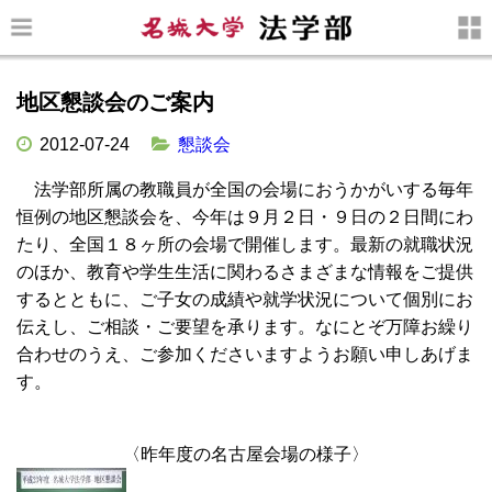
地区懇談会のご案内
2012-07-24
懇談会
法学部所属の教職員が全国の会場におうかがいする毎年
恒例の地区懇談会を、今年は９月２日・９日の２日間にわ
たり、全国１８ヶ所の会場で開催します。最新の就職状況
のほか、教育や学生生活に関わるさまざまな情報をご提供
するとともに、ご子女の成績や就学状況について個別にお
伝えし、ご相談・ご要望を承ります。なにとぞ万障お繰り
合わせのうえ、ご参加くださいますようお願い申しあげま
す。
〈昨年度の名古屋会場の様子〉