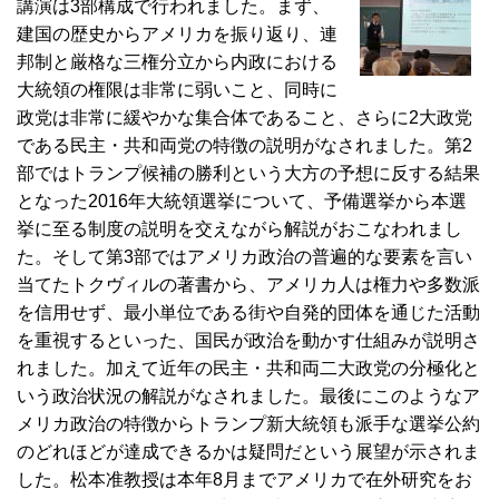
講演は3部構成で行われました。まず、
建国の歴史からアメリカを振り返り、連
邦制と厳格な三権分立から内政における
大統領の権限は非常に弱いこと、同時に
政党は非常に緩やかな集合体であること、さらに2大政党
である民主・共和両党の特徴の説明がなされました。第2
部ではトランプ候補の勝利という大方の予想に反する結果
となった2016年大統領選挙について、予備選挙から本選
挙に至る制度の説明を交えながら解説がおこなわれまし
た。そして第3部ではアメリカ政治の普遍的な要素を言い
当てたトクヴィルの著書から、アメリカ人は権力や多数派
を信用せず、最小単位である街や自発的団体を通じた活動
を重視するといった、国民が政治を動かす仕組みが説明さ
れました。加えて近年の民主・共和両二大政党の分極化と
いう政治状況の解説がなされました。最後にこのようなア
メリカ政治の特徴からトランプ新大統領も派手な選挙公約
のどれほどが達成できるかは疑問だという展望が示されま
した。松本准教授は本年8月までアメリカで在外研究をお