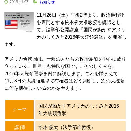
2016-11-07
お知らせ
11月26日（土）午後2時より、政治過程論
を専門とする松本俊太准教授を講師とし
て、法学部公開講座『国民が動かすアメリ
カのしくみと2016年大統領選挙』を開催し
ます。
アメリカ合衆国は、一般の人たちの政治参加を中心に成り
立っている、世界でも特殊な国です。そのしくみを、
2016年大統領選挙を例に解説します。これを踏まえて、
11月8日の大統領選挙で有権者はどう判断し、次の大統領
に何を期待しているのかを考えます。
国民が動かすアメリカのしくみと2016
テーマ
年大統領選挙
講 師
松本 俊太（法学部准教授）