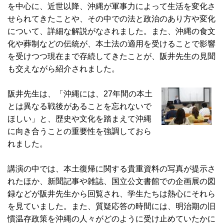
を中心に、近世以降、沖縄が軍事力によって生活を変化さ
せられてきたことや、その中での法と政治のあり方や変化
について、詳細な解説がなされました。また、沖縄の食文
化や葬制などの伝統が、本土法の適用を受けることで影響
を受けつつ現在まで存続してきたことが、阪井先生の見聞
も交えながら紹介されました。
阪井先生は、「沖縄には、27年間の本土
とは異なる戦後があることを忘れないで
ほしい」と、歴史や文化を踏まえて沖縄
に向き合うことの重要性を強調しておら
れました。
講演の中では、本土復帰に関する貴重資料の写真が提示さ
れたほか、新聞記事や雑誌、国立公文書館での企画展の図
録などが阪井先生から回覧され、学生たちは熱心にそれら
を見ていました。また、質疑応答の時間には、明治期の旧
慣温存政策を沖縄の人々がどのように受け止めていたかに