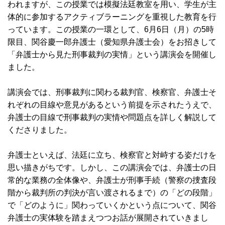
われますが、この授業では模擬法廷教室を用い、学生が主
体的に参加するアクティブラーニングを重視した教育を行
っています。この授業の一環として、6月6日（月）の5時
限目、関谷慶一郎弁護士（愛知県弁護士会）をお招きして
「弁護士から見た刑事裁判の実情」という講演会を開催し
ました。
講演会では、刑事裁判に関わる裁判官、検察官、弁護士そ
れぞれの目線や意見があるという前提を示されたうえで、
弁護士の目線で刑事裁判の実情や問題点を詳しく解説して
くださりました。
弁護士といえば、法廷に立ち、検察官と対峙する姿だけを
思い描きがちです。しかし、この講演会では、弁護士の日
常的な業務の全体像や、弁護士が刑事手続（警察の捜査段
階から裁判所の判決が言い渡されるまで）の「どの段階」
で「どのように」関わっていくかという点について、関谷
弁護士の実体験を踏まえつつお話が展開されていきまし