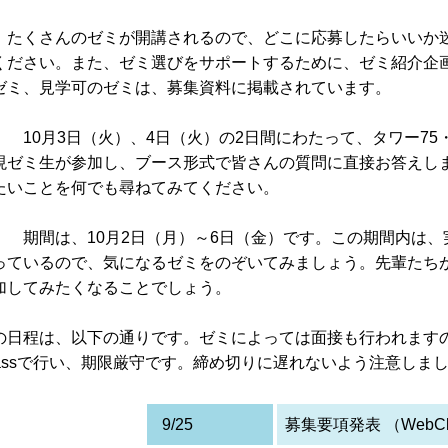
、たくさんのゼミが開講されるので、どこに応募したらいいか
ください。また、ゼミ選びをサポートするために、ゼミ紹介企
ゼミ、見学可のゼミは、募集資料に掲載されています。
10月3日（火）、4日（火）の2日間にわたって、タワー75
現ゼミ生が参加し、ブース形式で皆さんの質問に直接お答えし
たいことを何でも尋ねてみてください。
期間は、10月2日（月）～6日（金）です。この期間内は、
っているので、気になるゼミをのぞいてみましょう。先輩たち
加してみたくなることでしょう。
の日程は、以下の通りです。ゼミによっては面接も行われます
Classで行い、期限厳守です。締め切りに遅れないよう注意しま
9/25
募集要項発表 （WebCl