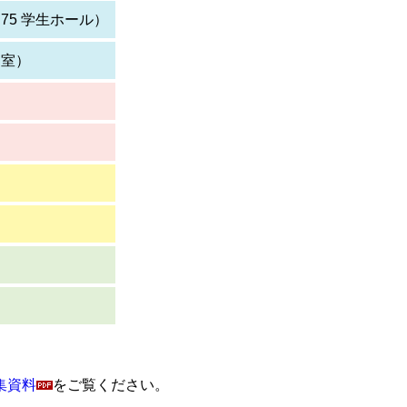
75 学生ホール）
習室）
集資料
をご覧ください。