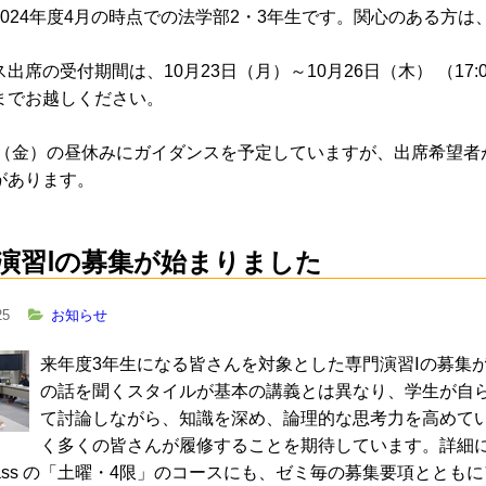
2024年度4月の時点での法学部2・3年生です。関心のある方
出席の受付期間は、10月23日（月）～10月26日（木） （1
までお越しください。
7日（金）の昼休みにガイダンスを予定していますが、出席希望
があります。
演習Ⅰの募集が始まりました
25
お知らせ
来年度3年生になる皆さんを対象とした専門演習Ⅰの募集
の話を聞くスタイルが基本の講義とは異なり、学生が自
て討論しながら、知識を深め、論理的な思考力を高めて
く多くの皆さんが履修することを期待しています。詳細
lass の「土曜・4限」のコースにも、ゼミ毎の募集要項とと