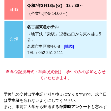
令和7年3月18日(火) 12：30～
日 時
（卒業祝賀会 14:00～）
名古屋東急ホテル
（地下鉄「栄駅」12番出口から東へ徒歩5
会 場
分）
名屋市中区栄4-6-8
[地図]
TEL：052-251-2411
※ 学位記授与式・卒業祝賀会は、学生のみの参加とさせ
ていただきます。
学位記の交付は学生証と引き換えになりますので、式当日
は
学生証
を忘れないようにしてください。
また、事前に大学から郵送する
卒業時アンケート
も忘れず