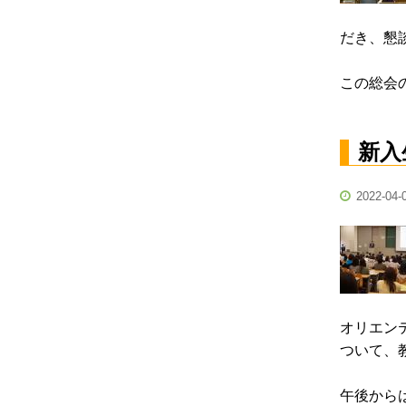
だき、懇
この総会
新入
2022-04-
オリエン
ついて、
午後から