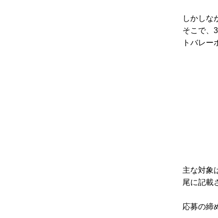
しかしな
そこで、
トバレー
主な対象
尾に記載
応募の締