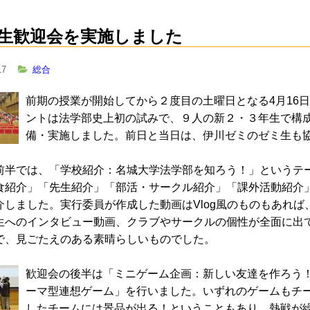
生歓迎会を実施しました
17
総合
前期の授業が開始してから２度目の土曜日となる4月16
ントは法学部史上初の試みで、９人の新２・３年生で構
備・実施しました。前日と当日は、伊川ゼミのゼミ生も
前半では、「学校紹介：名城大学法学部を知ろう！」というテ
食紹介」「先生紹介」「部活・サークル紹介」「課外活動紹介
介しました。実行委員が作成した動画はVlog風のものもあれ
生へのインタビュー動画、クラブやサークルの個性が全面に出
で、見ごたえのある素晴らしいものでした。
歓迎会の後半は「ミニゲーム企画：新しい友達を作ろう
ーマ型連想ゲーム」を行いました。いずれのゲームもチ
したチームには景品が出る！ということもあり、熱戦が