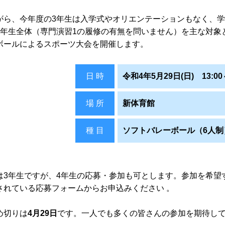
がら、今年度の3年生は入学式やオリエンテーションもなく、
3年生全体（専門演習1の履修の有無を問いません）を主な対象
ボールによるスポーツ大会を開催します。
日 時
令和4年5月29日(日) 13:00～
場 所
新体育館
種 目
ソフトバレーボール（6人制
は3年生ですが、4年生の応募・参加も可とします。参加を希望
されている応募フォームからお申込みください 。
め切りは
4月29日
です。一人でも多くの皆さんの参加を期待し