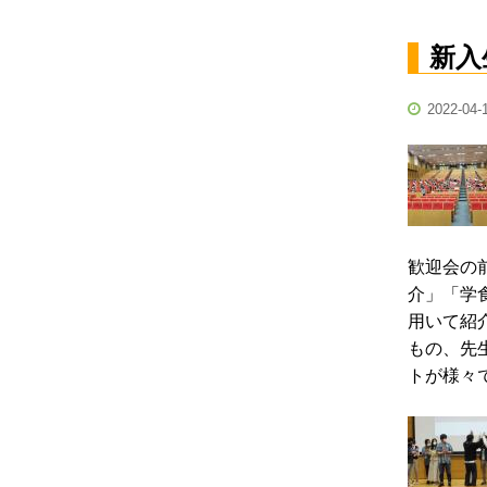
新入
2022-04-
歓迎会の
介」「学
用いて紹
もの、先
トが様々