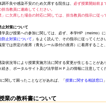
体調不良や感染不安のため欠席する院生は、
必ず授業開始前まで
の担当教員に連絡してください。
業」に欠席した場合の対応に関しては、担当教員の指示に従っ
防止対策について
通学及び授業への参加に関しては、必ず、本学HP（meimo）
染防止対策について
」をよく読んで、その指示に従ってくださ
義室では所定の座席（青丸シール添付の座席）に着席すること
感染状況等により授業実施方法に関する変更が生じることがあ
き続き、ポータルサイト及び法学部ＨＰ上の情報に注意してく
加に関して困ったことなどがあれば、「
授業に関する相談窓口
授業の教科書について