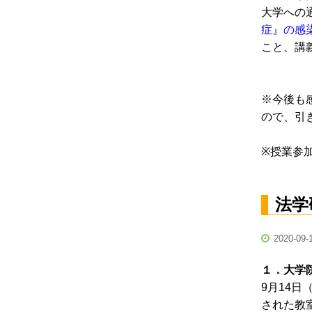
大学への
症』の感
こと、講
※今後も
ので、引
※授業参
法学
2020-09-
１．大学
9月14
された教