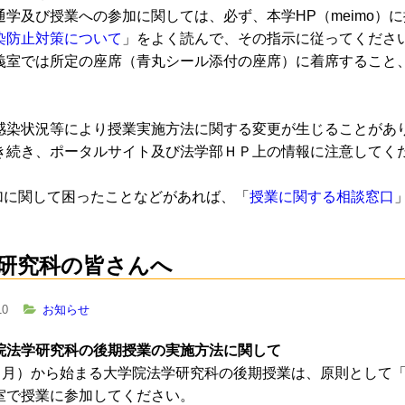
通学及び授業への参加に関しては、必ず、本学HP（meimo）
染防止対策について
」をよく読んで、その指示に従ってくださ
義室では所定の座席（青丸シール添付の座席）に着席すること
感染状況等により授業実施方法に関する変更が生じることがあ
き続き、ポータルサイト及び法学部ＨＰ上の情報に注意してく
加に関して困ったことなどがあれば、「
授業に関する相談窓口
研究科の皆さんへ
10
お知らせ
院法学研究科の後期授業の実施方法に関して
日（月）から始まる大学院法学研究科の後期授業は、原則として
室で授業に参加してください。