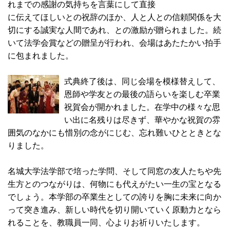
れまでの感謝の気持ちを言葉にして直接
に伝えてほしいとの祝辞のほか、人と人との信頼関係を大
切にする誠実な人間であれ、との激励が贈られました。続
いて法学会賞などの贈呈が行われ、会場はあたたかい拍手
に包まれました。
式典終了後は、同じ会場を模様替えして、
恩師や学友との最後の語らいを楽しむ卒業
祝賀会が開かれました。在学中の様々な思
い出に名残りは尽きず、華やかな祝賀の雰
囲気のなかにも惜別の念がにじむ、忘れ難いひとときとな
りました。
名城大学法学部で培った学問、そして同窓の友人たちや先
生方とのつながりは、何物にも代えがたい一生の宝となる
でしょう。本学部の卒業生としての誇りを胸に未来に向か
って突き進み、新しい時代を切り開いていく原動力となら
れることを、教職員一同、心よりお祈りいたします。