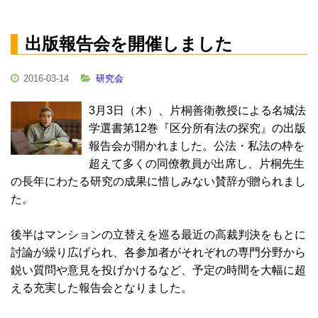
出版報告会を開催しました
2016-03-14
研究会
3月3日（木）、片桐善衛教授による名城法
学選書第12巻『区分所有法の探究』の出版
報告会が開かれました。公法・私法の枠を
超えて多くの同僚教員が出席し、片桐先生
の長年にわたる研究の成果に惜しみない賛辞が贈られまし
た。
後半はマンションの立替えを巡る最近の高裁判決をもとに
討論が繰り広げられ、各参加者がそれぞれの専門分野から
鋭い質問や意見を投げかけるなど、予定の時間を大幅に超
える充実した報告会となりました。