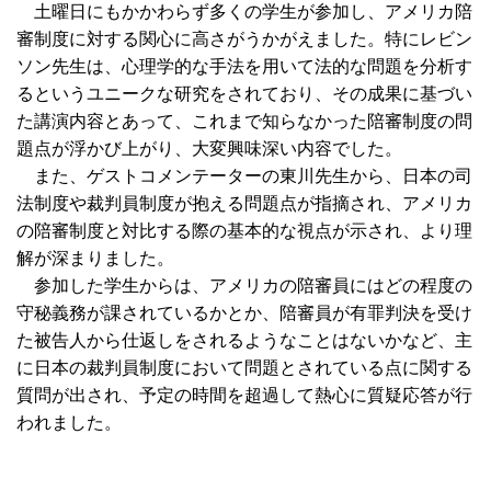
土曜日にもかかわらず多くの学生が参加し、アメリカ陪
審制度に対する関心に高さがうかがえました。特にレビン
ソン先生は、心理学的な手法を用いて法的な問題を分析す
るというユニークな研究をされており、その成果に基づい
た講演内容とあって、これまで知らなかった陪審制度の問
題点が浮かび上がり、大変興味深い内容でした。
また、ゲストコメンテーターの東川先生から、日本の司
法制度や裁判員制度が抱える問題点が指摘され、アメリカ
の陪審制度と対比する際の基本的な視点が示され、より理
解が深まりました。
参加した学生からは、アメリカの陪審員にはどの程度の
守秘義務が課されているかとか、陪審員が有罪判決を受け
た被告人から仕返しをされるようなことはないかなど、主
に日本の裁判員制度において問題とされている点に関する
質問が出され、予定の時間を超過して熱心に質疑応答が行
われました。