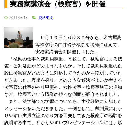
実務家講演会（検察官）を開催
2011-06-16
資格支援
６月１０日１６時３０分から、名古屋高
等検察庁の白井玲子検事を講師に迎えて、
実務家講演会を開催しました。
「検察の仕事と裁判員制度」と題して、検察官による捜
査・公判活動がどのようなものか、そして裁判員制度の創
設に検察官がどのように対応してきたのかを説明していた
だきました。真相を探り、どのような解決がよいか考える
検察官の仕事のやり甲斐や、女性検事・検察事務官の増加
など、検察官という職業の様々な側面が紹介されました。
また、法学部での学習についても、実務経験に立脚した
メッセージをいただきました。一例として、裁判員にわか
りやすい主張立証のやり方を工夫してきた検察庁の経験を
説明する中で、わかりやすいプレゼンテーションには、形