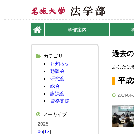
学部案内
過去の
カテゴリ
お知らせ
あなたは現
懇談会
研究会
平成
総合
講演会
2014-04-
資格支援
アーカイブ
2025
06
|
12
|