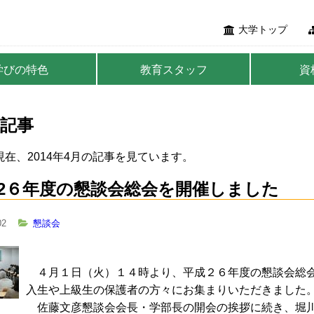
大学トップ
学びの特色
教育スタッフ
資
記事
在、2014年4月の記事を見ています。
2６年度の懇談会総会を開催しました
02
懇談会
４月１日（火）１４時より、平成２６年度の懇談会総会
入生や上級生の保護者の方々にお集まりいただきました
佐藤文彦懇談会会長・学部長の開会の挨拶に続き、堀川