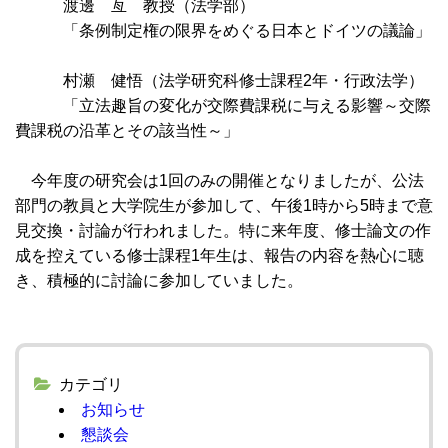
渡邊 亙 教授（法学部）
「条例制定権の限界をめぐる日本とドイツの議論」
村瀬 健悟（法学研究科修士課程2年・行政法学）
「立法趣旨の変化が交際費課税に与える影響～交際
費課税の沿革とその該当性～」
今年度の研究会は1回のみの開催となりましたが、公法
部門の教員と大学院生が参加して、午後1時から5時まで意
見交換・討論が行われました。特に来年度、修士論文の作
成を控えている修士課程1年生は、報告の内容を熱心に聴
き、積極的に討論に参加していました。
カテゴリ
お知らせ
懇談会