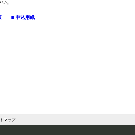
さい。
項
■ 申込用紙
トマップ