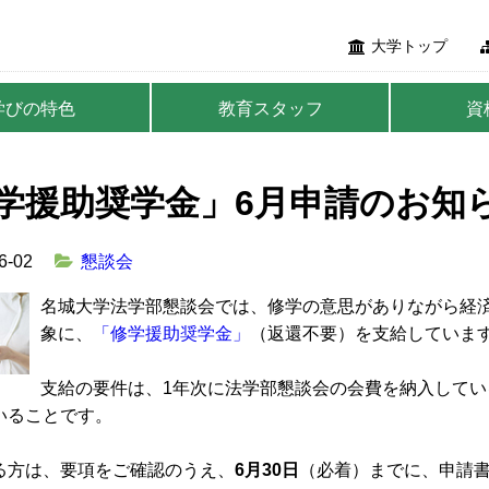
大学トップ
学びの特色
教育スタッフ
資
学援助奨学金」6月申請のお知
6-02
懇談会
名城大学法学部懇談会では、修学の意思がありながら経
象に、
「修学援助奨学金」
（返還不要）を支給していま
支給の要件は、1年次に法学部懇談会の会費を納入して
いることです。
る方は、要項をご確認のうえ、
6月30日
（必着）までに、申請書