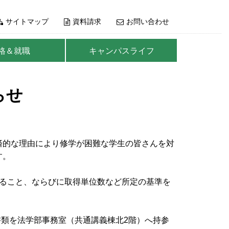
サイトマップ
資料請求
お問い合わせ
格＆就職
キャンパスライフ
らせ
済的な理由により修学が困難な学生の皆さんを対
す。
いること、ならびに取得単位数など所定の基準を
類を法学部事務室（共通講義棟北2階）へ持参