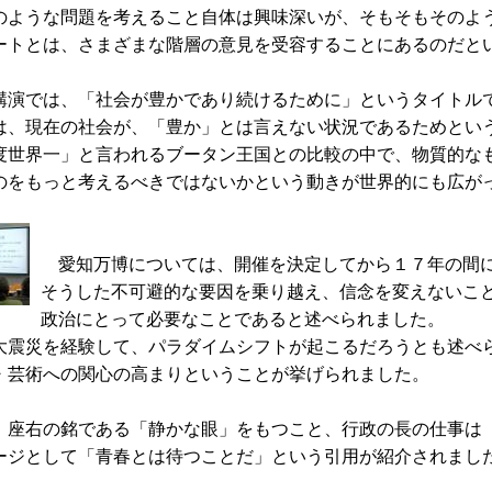
のような問題を考えること自体は興味深いが、そもそもそのよ
ートとは、さまざまな階層の意見を受容することにあるのだと
演では、「社会が豊かであり続けるために」というタイトル
は、現在の社会が、「豊か」とは言えない状況であるためとい
世界一」と言われるブータン王国との比較の中で、物質的な
のをもっと考えるべきではないかという動きが世界的にも広が
愛知万博については、開催を決定してから１７年の間に
そうした不可避的な要因を乗り越え、信念を変えないこ
政治にとって必要なことであると述べられました。
震災を経験して、パラダイムシフトが起こるだろうとも述べ
・芸術への関心の高まりということが挙げられました。
座右の銘である「静かな眼」をもつこと、行政の長の仕事は
ージとして「青春とは待つことだ」という引用が紹介されまし