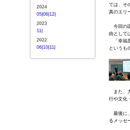
ては、そ
2024
真のエリ
05
|
06
|
12
|
2023
今回の講
11
|
由として
2022
「幸福度
06
|
10
|
11
|
というも
また、大
行や文化
最後に、
るメッセ