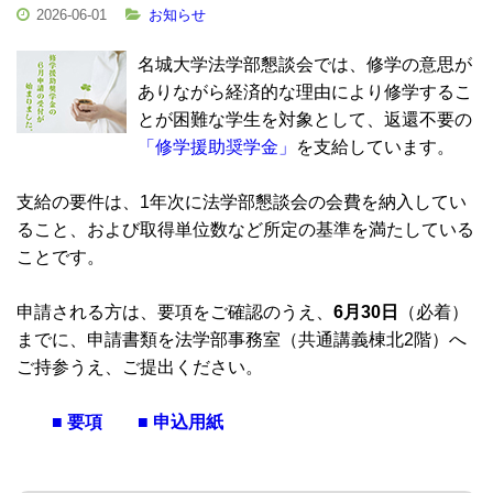
2026-06-01
お知らせ
名城大学法学部懇談会では、修学の意思が
ありながら経済的な理由により修学するこ
とが困難な学生を対象として、返還不要の
「修学援助奨学金」
を支給しています。
支給の要件は、1年次に法学部懇談会の会費を納入してい
ること、および取得単位数など所定の基準を満たしている
ことです。
申請される方は、要項をご確認のうえ、
6月30日
（必着）
までに、申請書類を法学部事務室（共通講義棟北2階）へ
ご持参うえ、ご提出ください。
■ 要項
■ 申込用紙